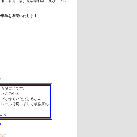
修庫（車両工場）見学撮影会、及びモノレ
乗車券を販売いたします。
ジ＞
！斉藤雪乃です。
ったこの企画。
ップさせていただけるなん
ノレール貸切、そして検修庫の
か♪
ら