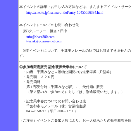
本イベントの詳細・お申し込み方法などは、まんまるアイドル・サー
http://ameblo.jp/manmaru-idol/entry-10455556334.html
本イベントについてのお問い合わせ先
(株)クルーソー 担当：田中
info@share300.com
t-tanaka@crusoe-net.com
※本イベントについて、千葉モノレールの駅ではお答えできませんの
す。
◎参加者限定販売 記念硬券乗車券について
・内容 千葉みなと→動物公園間の片道乗車券（D型券）
・発売額 ３２０円
・発売箇所
第１部受付時（千葉みなと駅）に、受付順に販売
（第２部のみご参加の方に対しては、別途販売いたします。
・記念乗車券についてのお問い合わせ先
千葉都市モノレール（株）営業推進課
043-287-8215（平日9:00～17:00）
（ご注意）イベントご参加人数により、お一人様あたりの販売枚数を