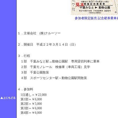
参加者限定販売 記念硬券乗車
１．主催会社 (株)クルーソー
２．開催日 平成２２年３月１４日（日）
３．行程
１部 千葉みなと駅→動物公園駅 専用貸切列車に乗車
２部 千葉モノレール 検修庫（車両工場）見学
３部 千葉公園散策
４部 スポーツセンター駅～動物公園駅間散策
４．参加料
1日通し＝￥22,000
第1部＝￥6,000
第2部＝￥5,000
第3部＝￥6,000
第4部＝￥6,000