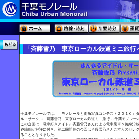
「斉藤雪乃 東京ローカル鉄道ミニ旅行
千葉モノレールでは、「モノレールと街角写真コンテスト２０１０」
ル・サークル 斉藤雪乃 東京ローカル鉄道ミニ旅行 ～千葉モノレー
この企画は、電車好きアイドル斉藤雪乃さんによる電車乗車＆路線沿
谷線編が好評に付き、第二回開催の今回は斉藤雪乃さんご本人のセレ
ることとなりました。